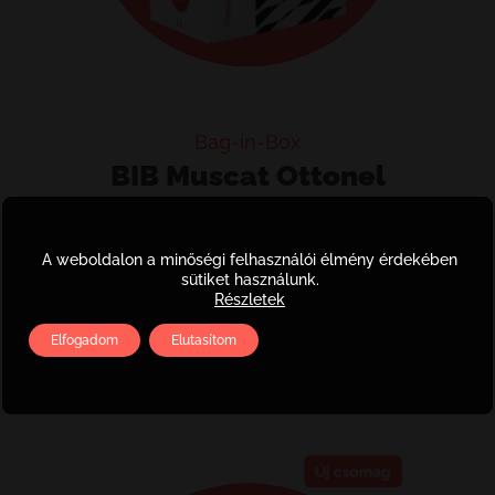
Bag-in-Box
BIB Muscat Ottonel
BIB
Kosárba teszem
A weboldalon a minőségi felhasználói élmény érdekében
Muscat
sütiket használunk.
Ottonel
Részletek
2025 • félédes • 3 l
mennyiség
4200
Ft
Elfogadom
Elutasítom