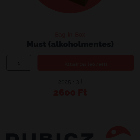
Bag-in-Box
Must (alkoholmentes)
Must
Kosárba teszem
(alkoholmentes)
mennyiség
2025 • 3 l
2600
Ft