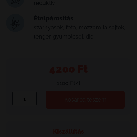
reduktív
Ételpárosítás
szárnyasok, feta, mozzarella sajtok,
tenger gyümölcsei, dió
4200
Ft
1100 Ft/l
BIB
Kosárba teszem
Sauvignon
Blanc
mennyiség
Kiszállítás