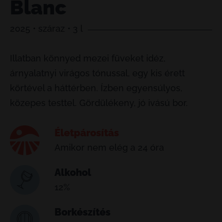
Blanc
2025 • száraz • 3 l
Illatban könnyed mezei füveket idéz,
árnyalatnyi virágos tónussal, egy kis érett
körtével a háttérben. Ízben egyensúlyos,
közepes testtel. Gördülékeny, jó ivású bor.
Életpárosítás
Amikor nem elég a 24 óra
Alkohol
12%
Borkészítés