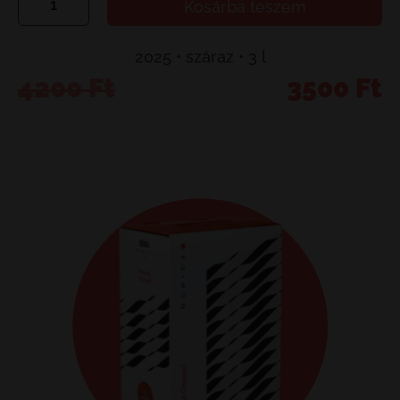
Kosárba teszem
Olaszrizling
mennyiség
2025 • száraz • 3 l
Original
Current
4200
Ft
3500
Ft
price
price
was:
is:
4200 Ft.
3500 Ft.