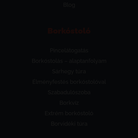
Blog
Borkóstoló
Pincelátogatás
Borkóstolás – alaptanfolyam
Sárhegy túra
Élményfestés borkóstolóval
Szabadulószoba
Borkvíz
Extrém borkóstoló
Borvidéki túra