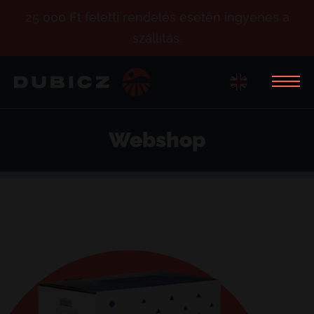
25 000 Ft feletti rendelés esetén ingyenes a
szállítás.
Webshop