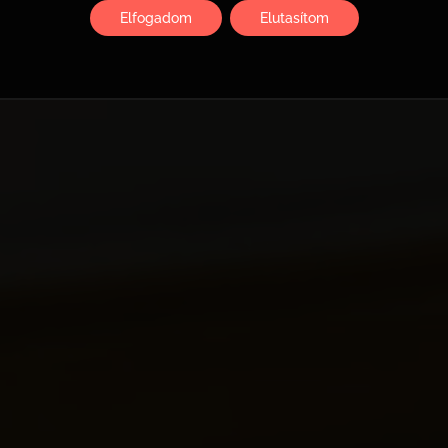
Elfogadom
Elutasítom