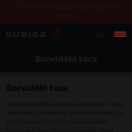
25 000 Ft feletti rendelés esetén ingyenes a
szállítás.
Borvidéki túra
Borvidéki túra
A Mátrai Borvidék sokszínű, ugyanakkor a helyi
borászatok összetartóak. Borvidéki túránkon 2-
3 más borászat egymás utáni látogatása
lehetséges, hogy minél komplexebb képet