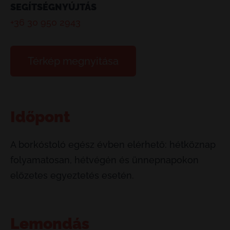
SEGÍTSÉGNYÚJTÁS
+36 30 950 2943
Térkép megnyitása
Időpont
A borkóstoló egész évben elérhető: hétköznap
folyamatosan, hétvégén és ünnepnapokon
előzetes egyeztetés esetén.
Lemondás