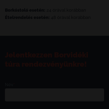
Borkóstoló esetén:
24 órával korábban
Ételrendelés esetén:
48 órával korábban
Jelentkezzen Borvidéki
túra rendezvényünkre!
Név
*