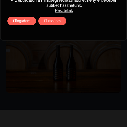
A weboldalon a minőségi felhasználói élmény érdekében
sütiket használunk.
Részletek
Elfogadom
Elutasítom