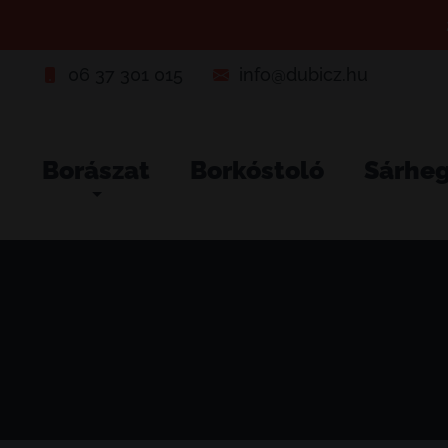
06 37 301 015
info@dubicz.hu
Borászat
Borkóstoló
Sárhe