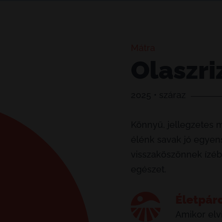
Mátra
Olaszri
2025 • száraz
Könnyű, jellegzetes má
élénk savak jó egyens
visszaköszönnek ízébe
egészet.
Életpár
Amikor elv