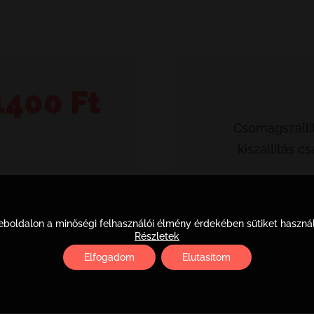
1400
Ft
Csomagszállít
kiszállítás 
zem
boldalon a minőségi felhasználói élmény érdekében sütiket haszná
Részletek
Elfogadom
Elutasítom