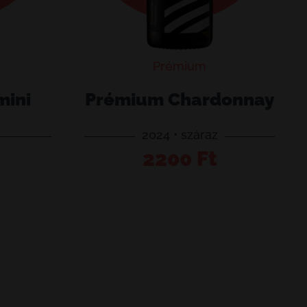
Prémium
mini
Prémium Chardonnay
2024 • száraz
Prémium
2200
Ft
teszem
Kosárba teszem
Chardonnay
mennyiség