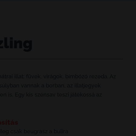
zling
trai illat: füvek, virágok, bimbózó rezeda. Az
úlyban vannak a borban, az illatjegyek
n is. Egy kis szénsav teszi játékossá az
osítás
ileg csak beugrasz a bulira