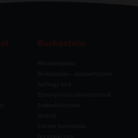
at
Borkóstoló
Pincelátogatás
Borkóstolás – alaptanfolyam
Sárhegy túra
Élményfestés borkóstolóval
et
Szabadulószoba
Borkvíz
Extrém borkóstoló
Borvidéki túra