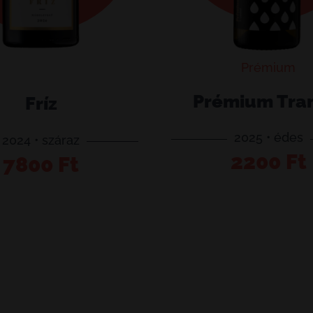
Prémium
Prémium Tra
Fríz
2025 • édes
2024 • száraz
Prémium
2200
Ft
Kosárba 
7800
Ft
Kosárba teszem
Tramini
ég
mennyiség