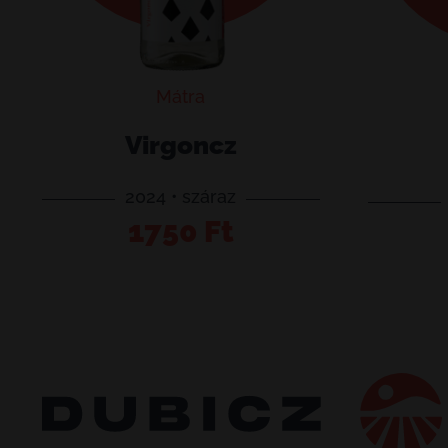
Mátra
Virgoncz
2024 • száraz
Virgoncz
Fríz
1750
Ft
Kosárba teszem
mennyiség
mennyis