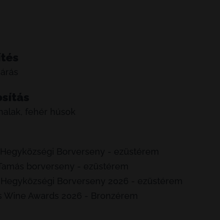
ítés
járás
osítás
 halak, fehér húsok
 Hegyközségi Borverseny - ezüstérem
s Tamás borverseny - ezüstérem
 Hegyközségi Borverseny 2026 - ezüstérem
s Wine Awards 2026 - Bronzérem