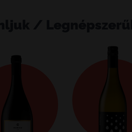
nljuk / Legnépszerű