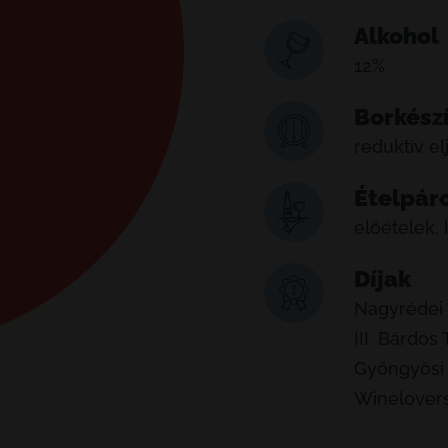
Alkohol
12%
Borkész
reduktív el
Ételpár
előételek,
Díjak
Nagyrédei
III. Bárdo
Gyöngyösi
Winelover