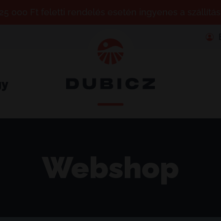
25 000 Ft feletti rendelés esetén ingyenes a szállítás
gy
Webshop