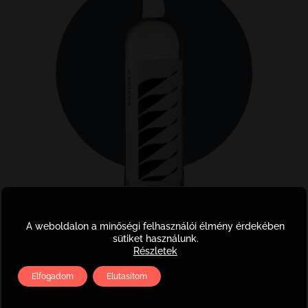
Mátra
A weboldalon a minőségi felhasználói élmény érdekében
Muscat Ottonel
sütiket használunk.
Részletek
Muscat
Elfogadom
Elutasítom
Kosárba teszem
Ottonel