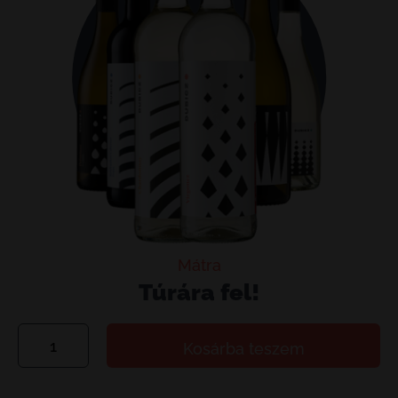
Mátra
Túrára fel!
Túrára
Kosárba teszem
fel!
mennyiség