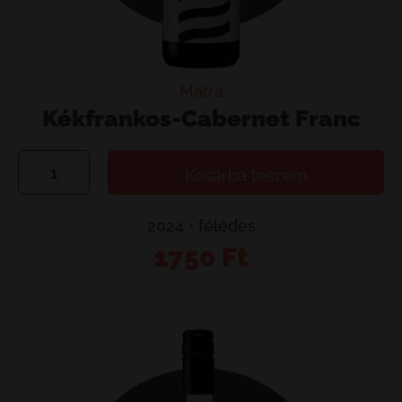
Mátra
Kékfrankos-Cabernet Franc
Kékfrankos-
Kosárba teszem
Cabernet
Franc
2024 • félédes
mennyiség
1750
Ft