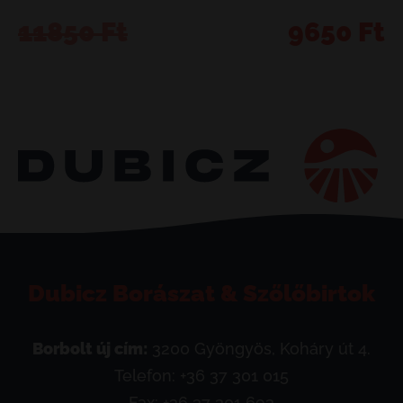
Original
Current
11850
Ft
9650
Ft
price
price
was:
is:
11850 Ft.
9650 Ft.
Dubicz Borászat & Szőlőbirtok
Borbolt új cím:
3200 Gyöngyös, Koháry út 4.
Telefon:
+36 37 301 015
Fax: +36 37 301 693