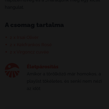
hangulat.
A csomag tartalma
2 x Irsai Olivér
2 x Kékfrankos Rosé
2 x Virgoncz cuvée
Életpárosítás
Amikor a törölköző már homokos, a
playlist tökéletes, és senki nem nézi
az időt