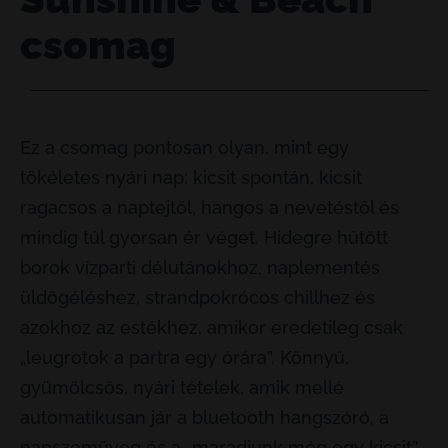
csomag
Ez a csomag pontosan olyan, mint egy
tökéletes nyári nap: kicsit spontán, kicsit
ragacsos a naptejtől, hangos a nevetéstől és
mindig túl gyorsan ér véget. Hidegre hűtött
borok vízparti délutánokhoz, naplementés
üldögéléshez, strandpokrócos chillhez és
azokhoz az estékhez, amikor eredetileg csak
„leugrotok a partra egy órára”. Könnyű,
gyümölcsös, nyári tételek, amik mellé
automatikusan jár a bluetooth hangszóró, a
napszemüveg és a „maradjunk még egy kicsit”