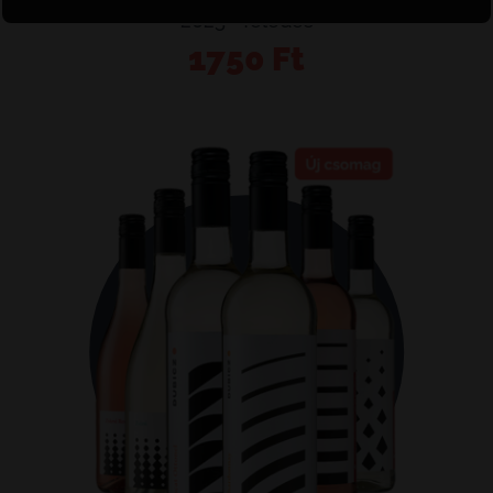
mennyiség
2025 • félédes
1750
Ft