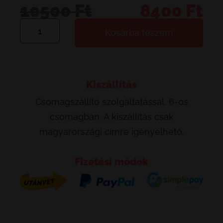
10500
Ft
8400
Ft
Original
Current
price
price
Sunshine
Kosárba teszem
was:
is:
&
10500 Ft.
8400 Ft.
Beach
csomag
Kiszállítás
mennyiség
Csomagszállító szolgáltatással, 6-os
csomagban. A kiszállítás csak
magyarországi címre igényelhető.
Fizetési módok