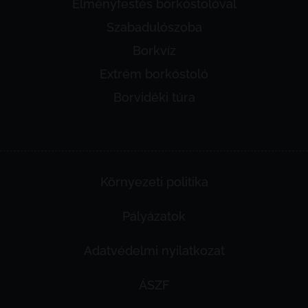
Élményfestés borkóstolóval
Szabadulószoba
Borkvíz
Extrém borkóstoló
Borvidéki túra
Környezeti politika
Pályázatok
Adatvédelmi nyilatkozat
ÁSZF