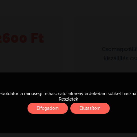
2600
Ft
Csomagszállít
kiszállítás 
zem
boldalon a minőségi felhasználói élmény érdekében sütiket haszná
Részletek
Elfogadom
Elutasítom