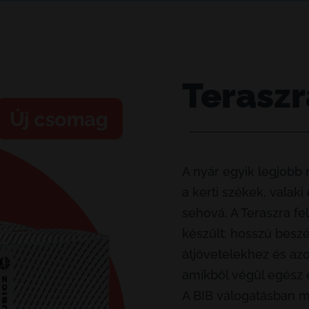
Teraszr
A nyár egyik legjobb 
a kerti székek, valaki 
sehová. A Teraszra f
készült: hosszú besz
átjövetelekhez és az
amikből végül egész é
A BIB válogatásban m