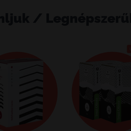
nljuk / Legnépszerű