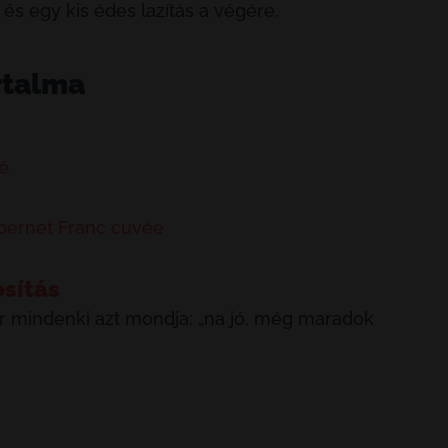
 és egy kis édes lazítás a végére.
rtalma
é
bernet Franc cuvée
osítás
 mindenki azt mondja: „na jó, még maradok