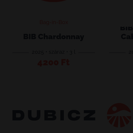
Bag-in-Box
BIB
BIB Chardonnay
Ca
2025 • száraz • 3 l
2
BIB
BIB
4200
Ft
Kosárba teszem
Chardonnay
Kékfrank
mennyiség
Cabernet
Franc
Cuvée
mennyis