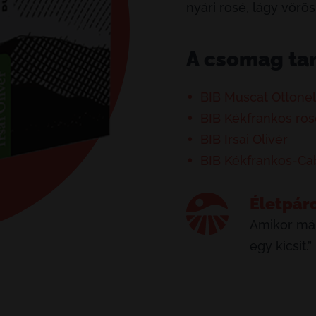
nyári rosé, lágy vörös
A csomag ta
BIB Muscat Ottonel
BIB Kékfrankos ros
BIB Irsai Olivér
BIB Kékfrankos-Ca
Életpár
Amikor már
egy kicsit.”