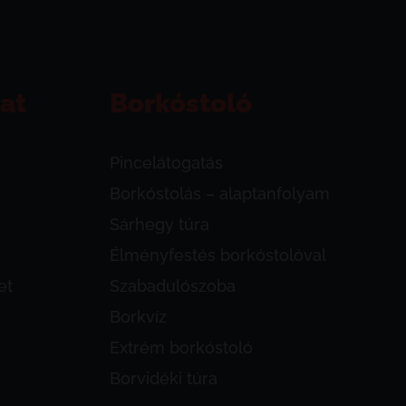
at
Borkóstoló
Pincelátogatás
Borkóstolás – alaptanfolyam
Sárhegy túra
Élményfestés borkóstolóval
et
Szabadulószoba
Borkvíz
Extrém borkóstoló
Borvidéki túra