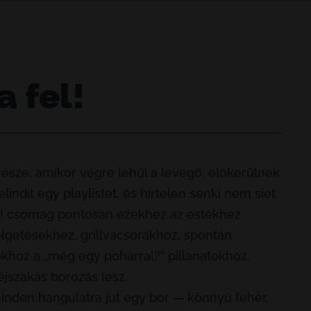
a fel!
része, amikor végre lehűl a levegő, előkerülnek
elindít egy playlistet, és hirtelen senki nem siet
el! csomag pontosan ezekhez az estékhez
élgetésekhez, grillvacsorákhoz, spontán
okhoz a „még egy pohárral?” pillanatokhoz,
jszakás borozás lesz.
inden hangulatra jut egy bor — könnyű fehér,