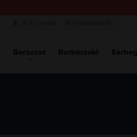
06 37 301 015
info@dubicz.hu
Borászat
Borkóstoló
Sárhe