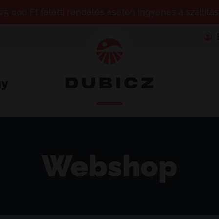
25 000 Ft feletti rendelés esetén ingyenes a szállítás
gy
Webshop