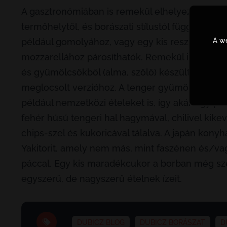
A gasztronómiában is remekül elhelyezhetők a L
termőhelytől, és borászati stílustól függően könny
A we
például gomolyához, vagy egy kis reszelt citruss
mozzarellához párosíthatók. Remekül illik salátá
és gyümölcsökből (alma, szőlő) készült, borecette
meglocsolt verzióhoz. A tenger gyümölcsei, de a
például nemzetközi ételeket is, így akár egy pe
fehér húsú tengeri hal hagymával, chilivel kik
chips-szel és kukoricával tálalva. A japán konyh
Yakitorit, amely nem más, mint faszénen és/vag
páccal. Egy kis maradékcukor a borban még sz
egyszerű, de nagyszerű ételnek ízeit.
DUBICZ BLOG
DUBICZ BORÁSZAT
D