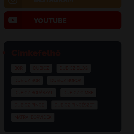
YOUTUBE
Címkefelhő
BOR
DUBICZ
DUBICZ BLOG
DUBICZ BOR
DUBICZ BOROK
DUBICZ BORÁSZAT
DUBICZ CÍMKE
DUBICZ PINCE
DUBICZ PINCÉSZET
MÁTRAI BORVIDÉK