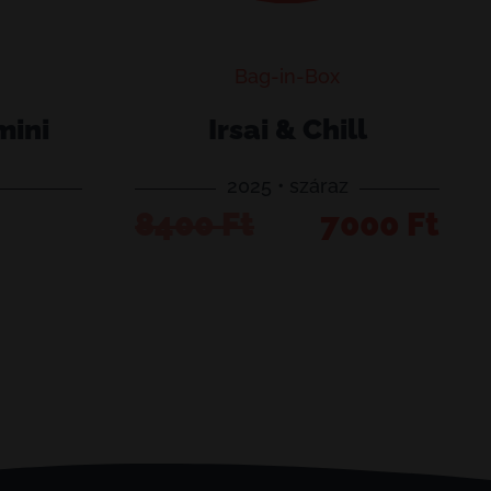
Bag-in-Box
mini
Irsai & Chill
2025 • száraz
Irsai
Original
Current
8400
Ft
7000
Ft
teszem
Kosárba teszem
&
price
price
Chill
was:
is:
mennyiség
8400 Ft.
7000 Ft.