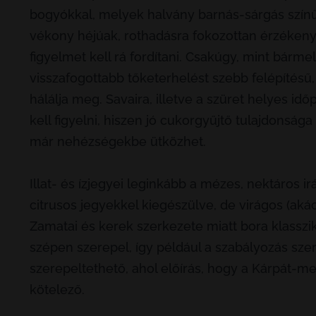
bogyókkal, melyek halvány barnás-sárgás színű
vékony héjúak, rothadásra fokozottan érzékeny
figyelmet kell rá fordítani. Csakúgy, mint bárme
visszafogottabb tőketerhelést szebb felépítésű
hálálja meg. Savaira, illetve a szüret helyes 
kell figyelni, hiszen jó cukorgyűjtő tulajdonsá
már nehézségekbe ütközhet.
Illat- és ízjegyei leginkább a mézes, nektáros 
citrusos jegyekkel kiegészülve, de virágos (akácv
Zamatai és kerek szerkezete miatt bora klasszik
szépen szerepel, így például a szabályozás szeri
szerepeltethető, ahol előírás, hogy a Kárpát-m
kötelező.