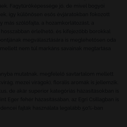
ek. Fagytűrőképessége jó, de mivel bogyói
ek, így különösen esős évjáratokban fokozott
ly más szőlőfajta, a hozamkorlátozást, a
, hosszabban érlelhető, és kifejezőbb borokkal
időpontjának megválasztására is meglehetősen oda
ga mellett nem túl markáns savainak megtartása
irányba mutatnak, megfelelő savtartalom mellett
irág, mezei virágok), florális aromák is jellemzik.
us, de akár superior kategóriás házasításokban is
nt Eger fehér házasításában, az Egri Csillagban is
edencei fajták használata legalább 50%-ban