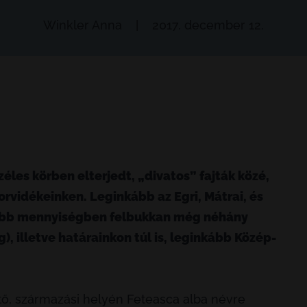
Winkler Anna
|
2017. december 12.
éles körben elterjedt, „divatos” fajták közé,
orvidékeinken. Leginkább az Egri, Mátrai, és
isebb mennyiségben felbukkan még néhány
, illetve határainkon túl is, leginkább Közép-
ő, származási helyén Feteasca alba névre