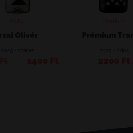
Mátra
Prémium
Irsai Olivér
Prémium Tra
2025 • száraz
2025 • édes
Prémium
nal
nt
Ft
1400
Ft
2200
Ft
Kosárba teszem
Kosárba 
Tramini
ég
mennyiség
t.
Ft.