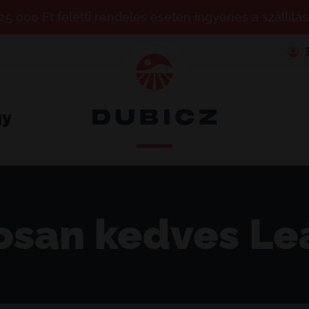
25 000 Ft feletti rendelés esetén ingyenes a szállítás
gy
osan kedves L