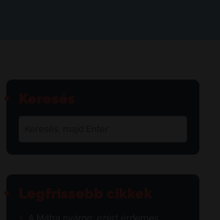
Keresés
Legfrissebb cikkek
A Mátra nyáron: ezért érdemes