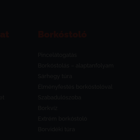
at
Borkóstoló
Pincelátogatás
Borkóstolás – alaptanfolyam
Sárhegy túra
Élményfestés borkóstolóval
et
Szabadulószoba
Borkvíz
Extrém borkóstoló
Borvidéki túra