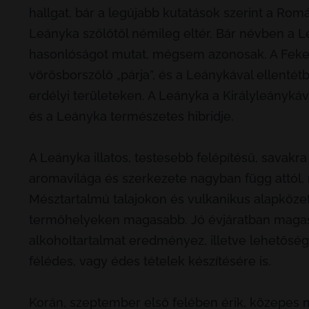
hallgat, bár a legújabb kutatások szerint a Romá
Leányka szőlőtől némileg eltér. Bár névben a L
hasonlóságot mutat, mégsem azonosak. A Feke
vörösborszőlő „párja”, és a Leánykával ellent
erdélyi területeken. A Leányka a Királyleánykáv
és a Leányka természetes hibridje.
A Leányka illatos, testesebb felépítésű, savakra
aromavilága és szerkezete nagyban függ attól, mi
Mésztartalmú talajokon és vulkanikus alapkőzet
termőhelyeken magasabb. Jó évjáratban magas
alkoholtartalmat eredményez, illetve lehetős
félédes, vagy édes tételek készítésére is.
Korán, szeptember első felében érik, közepes mé