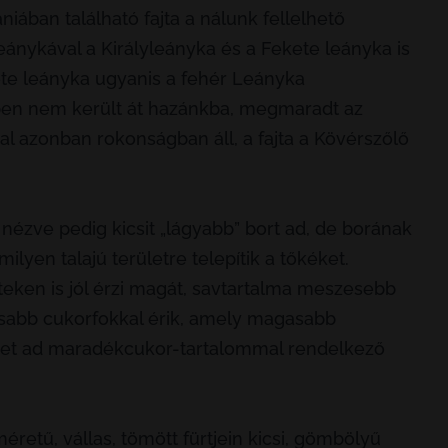
niában található fajta a nálunk fellelhető
eánykával a Királyleányka és a Fekete leányka is
te leányka ugyanis a fehér Leányka
étben nem került át hazánkba, megmaradt az
al azonban rokonságban áll, a fajta a Kövérszőlő
 nézve pedig kicsit „lágyabb” bort ad, de borának
lyen talajú területre telepítik a tőkéket.
eken is jól érzi magát, savtartalma meszesebb
abb cukorfokkal érik, amely magasabb
éget ad maradékcukor-tartalommal rendelkező
retű, vállas, tömött fürtjein kicsi, gömbölyű