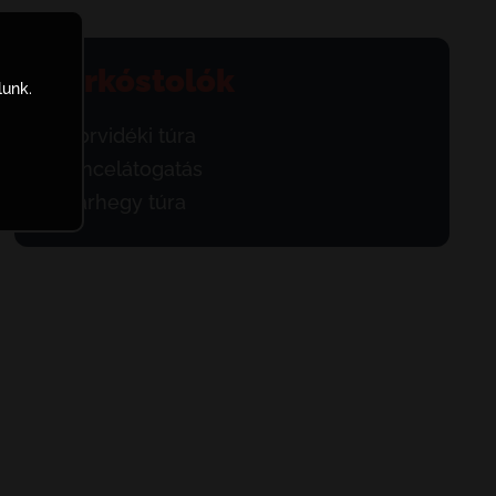
Borkóstolók
lunk.
Borvidéki túra
Pincelátogatás
Sárhegy túra