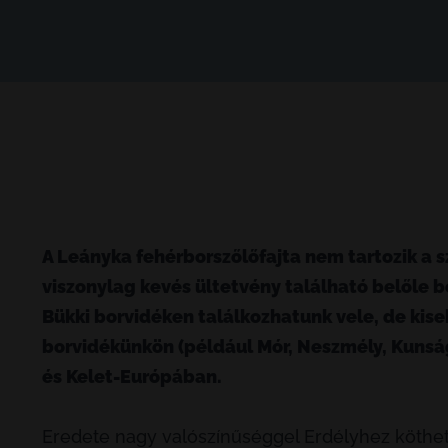
A Leányka fehérborszőlőfajta nem tartozik a sz
viszonylag kevés ültetvény található belőle b
Bükki borvidéken találkozhatunk vele, de k
borvidékünkön (például Mór, Neszmély, Kunság)
és Kelet-Európában.
Eredete nagy valószínűséggel Erdélyhez köthet