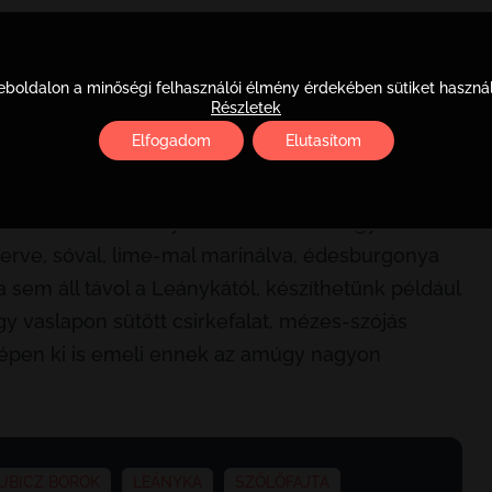
eányka borok. Évjárati adottságoktól,
ed, üde, friss, illatosabb tételei friss sajtokhoz,
boldalon a minőségi felhasználói élmény érdekében sütiket haszná
al, és zamatos olívaolajjal „feldobott”
Részletek
hoz, például egy friss zöldségekből, salátákból,
Elfogadom
Elutasítom
l és pici mustárral készített vinaigrette-tel
kár a halak is illenek hozzá, készíthetünk
rui ceviche-t, amely nem más, mint nagyon friss
everve, sóval, lime-mal marinálva, édesburgonya
a sem áll távol a Leánykától, készíthetünk például
y vaslapon sütött csirkefalat, mézes-szójás
épen ki is emeli ennek az amúgy nagyon
UBICZ BOROK
LEÁNYKA
SZŐLŐFAJTA