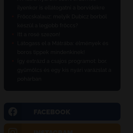
ilyenkor is ellátogatni a borvidékre
Fröccskalauz: melyik Dubicz borból
készül a legjobb fröccs?
Itt a rosé szezon!
Látogass el a Mátrába: élmények és
boros tippek mindenkinek!
Így extrázd a csajos programot: bor,
gyümölcs és egy kis nyári varázslat a
pohárban
FACEBOOK
INSTAGRAM