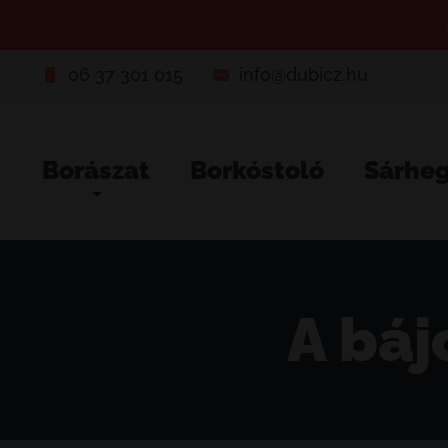
06 37 301 015
info@dubicz.hu
Borászat
Borkóstoló
Sárhe
A báj