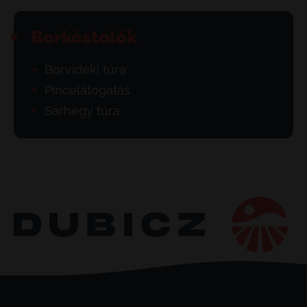
Borkóstolók
Borvidéki túra
Pincelátogatás
Sárhegy túra