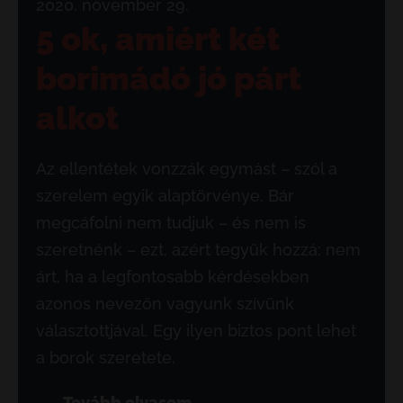
2020. november 29.
5 ok, amiért két
borimádó jó párt
alkot
Az ellentétek vonzzák egymást – szól a
szerelem egyik alaptörvénye. Bár
megcáfolni nem tudjuk – és nem is
szeretnénk – ezt, azért tegyük hozzá: nem
árt, ha a legfontosabb kérdésekben
azonos nevezőn vagyunk szívünk
választottjával. Egy ilyen biztos pont lehet
a borok szeretete.
Tovább olvasom