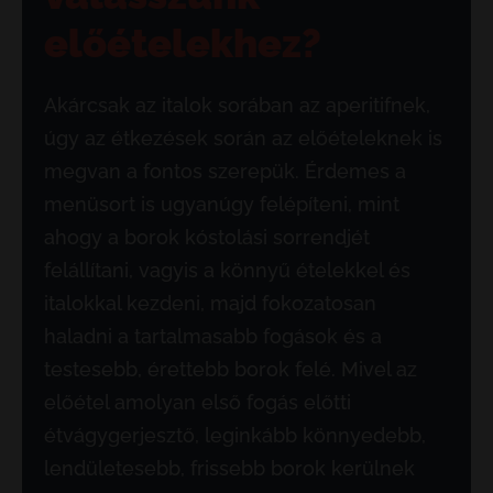
előételekhez?
Akárcsak az italok sorában az aperitifnek,
úgy az étkezések során az előételeknek is
megvan a fontos szerepük. Érdemes a
menüsort is ugyanúgy felépíteni, mint
ahogy a borok kóstolási sorrendjét
felállítani, vagyis a könnyű ételekkel és
italokkal kezdeni, majd fokozatosan
haladni a tartalmasabb fogások és a
testesebb, érettebb borok felé. Mivel az
előétel amolyan első fogás előtti
étvágygerjesztő, leginkább könnyedebb,
lendületesebb, frissebb borok kerülnek