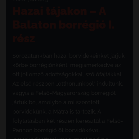
Hazai tájakon – A
Balaton borrégió I.
rész
Sorozatunkban hazai borvidékeinket járjuk
körbe borrégiónként, megismerkedve az
ott jellemző adottságokkal, szőlőfajtákkal.
Az első részben „otthonunkból” indultunk,
vagyis a Felső-Magyarország borrégiót
jártuk be, amelybe a mi szeretett
borvidékünk, a Mátra is tartozik. A
folytatásban két részen keresztül a Felső-
Pannon borrégió öt borvidékével