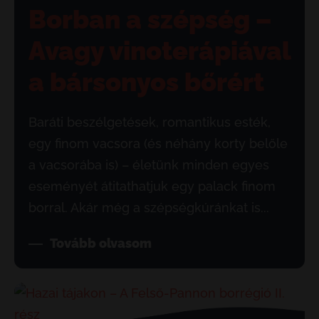
Borban a szépség –
Avagy vinoterápiával
a bársonyos bőrért
Baráti beszélgetések, romantikus esték,
egy finom vacsora (és néhány korty belőle
a vacsorába is) – életünk minden egyes
eseményét átitathatjuk egy palack finom
borral. Akár még a szépségkúránkat is...
Tovább olvasom