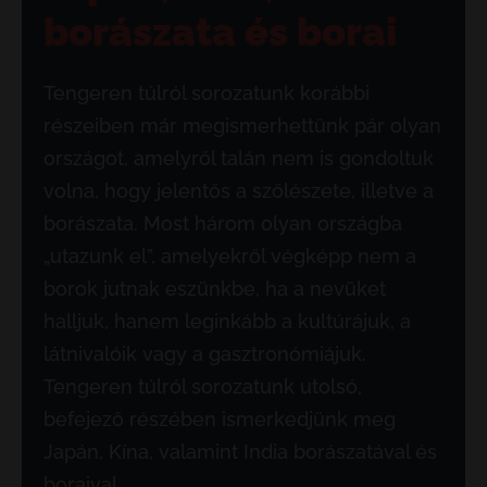
borászata és borai
Tengeren túlról sorozatunk korábbi
részeiben már megismerhettünk pár olyan
országot, amelyről talán nem is gondoltuk
volna, hogy jelentős a szőlészete, illetve a
borászata. Most három olyan országba
„utazunk el”, amelyekről végképp nem a
borok jutnak eszünkbe, ha a nevüket
halljuk, hanem leginkább a kultúrájuk, a
látnivalóik vagy a gasztronómiájuk.
Tengeren túlról sorozatunk utolsó,
befejező részében ismerkedjünk meg
Japán, Kína, valamint India borászatával és
boraival.