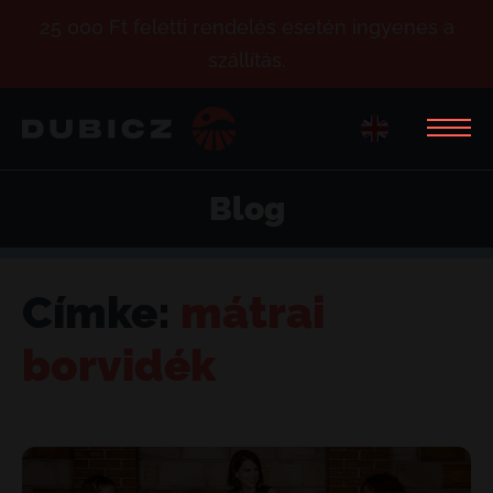
25 000 Ft feletti rendelés esetén ingyenes a
szállítás.
Blog
Címke:
mátrai
borvidék