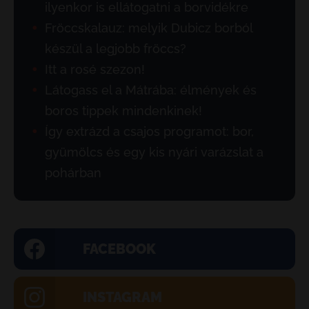
ilyenkor is ellátogatni a borvidékre
Fröccskalauz: melyik Dubicz borból
készül a legjobb fröccs?
Itt a rosé szezon!
Látogass el a Mátrába: élmények és
boros tippek mindenkinek!
Így extrázd a csajos programot: bor,
gyümölcs és egy kis nyári varázslat a
pohárban
FACEBOOK
INSTAGRAM