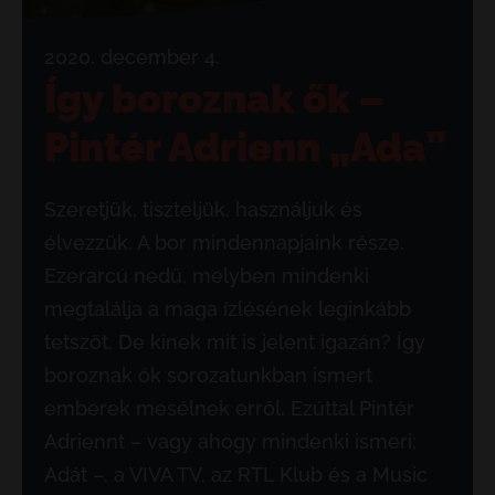
2020. december 4.
Így boroznak ők –
Pintér Adrienn „Ada”
Szeretjük, tiszteljük, használjuk és
élvezzük. A bor mindennapjaink része.
Ezerarcú nedű, melyben mindenki
megtalálja a maga ízlésének leginkább
tetszőt. De kinek mit is jelent igazán? Így
boroznak ők sorozatunkban ismert
emberek mesélnek erről. Ezúttal Pintér
Adriennt – vagy ahogy mindenki ismeri:
Adát –, a VIVA TV, az RTL Klub és a Music