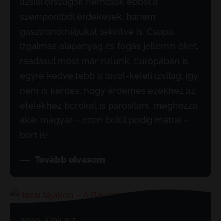
ázsiai országok nemcsak ebből a
szempontból érdekesek, hanem
gasztronómiájukat tekintve is. Csupa
izgalmas alapanyag és fogás jellemzi őket,
ráadásul most már nálunk, Európában is
egyre kedveltebb a távol-keleti ízvilág. Így
nem is kérdés, hogy érdemes ezekhez az
ételekhez borokat is párosítani, méghozzá
akár magyar – ezen belül pedig mátrai –
bort is!
Tovább olvasom
2020. június 5.