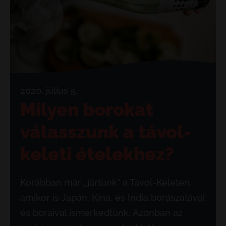
2020. július 5.
Milyen borokat
válasszunk a távol-
keleti ételekhez?
Korábban már „jártunk” a Távol-Keleten,
amikor is Japán, Kína, és India borászatával
és boraival ismerkedtünk. Azonban az