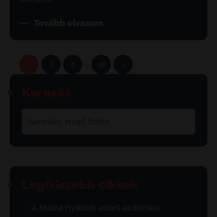
Tovább olvasom
…
1
2
3
18
»
Keresés
Legfrissebb cikkek
A Mátra nyáron: ezért érdemes