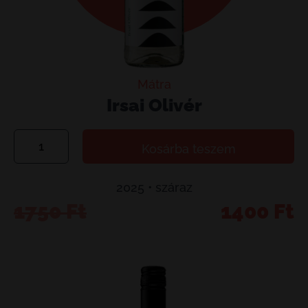
Mátra
Irsai Olivér
Irsai
Kosárba teszem
Olivér
mennyiség
2025 • száraz
Original
Current
1750
Ft
1400
Ft
price
price
was:
is:
1750 Ft.
1400 Ft.