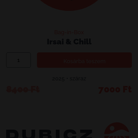
Bag-in-Box
Irsai & Chill
Irsai
Kosárba teszem
&
Chill
2025 • száraz
mennyiség
Original
Current
8400
Ft
7000
Ft
price
price
was:
is:
8400 Ft.
7000 Ft.