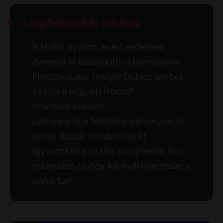
Legfrissebb cikkek
A Mátra nyáron: ezért érdemes
ilyenkor is ellátogatni a borvidékre
Fröccskalauz: melyik Dubicz borból
készül a legjobb fröccs?
Itt a rosé szezon!
Látogass el a Mátrába: élmények és
boros tippek mindenkinek!
Így extrázd a csajos programot: bor,
gyümölcs és egy kis nyári varázslat a
pohárban