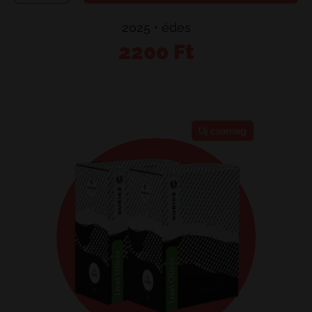
mennyiség
2025 • édes
2200
Ft