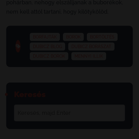
pohárban, nehogy elszálljanak a buborékok,
nem kell attól tartani, hogy kilötykölöd.
BORFAJTÁK
BOROK
BORTÖLTÉS
DUBICZ BLOG
DUBICZ BORÁSZAT
DUBICZ BOROK
MENNYI ILLIK
Keresés