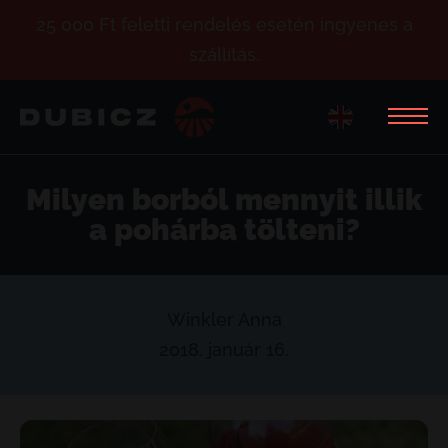
25 000 Ft feletti rendelés esetén ingyenes a
szállítás.
Milyen borból mennyit illik
a pohárba tölteni?
Winkler Anna
2018. január 16.