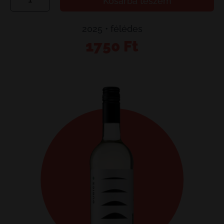
Kosárba teszem
Ottonel
mennyiség
2025 • félédes
1750
Ft