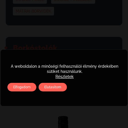
MÁTRAI BORVIDÉK
Borkóstolók
Borvidéki túra
A weboldalon a minőségi felhasználói élmény érdekében
Pincelátogatás
sütiket használunk.
Részletek
Sárhegy túra
Elfogadom
Elutasítom