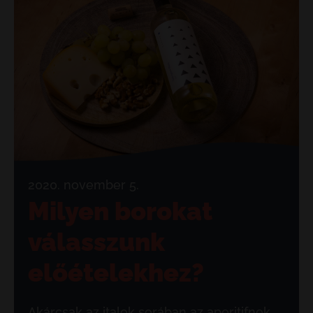
2020. november 5.
Milyen borokat
válasszunk
előételekhez?
Akárcsak az italok sorában az aperitifnek,