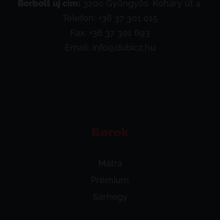
Borbolt új cím:
3200 Gyöngyös, Koháry út 4.
Telefon:
+36 37 301 015
Fax: +36 37 301 693
Email:
info@dubicz.hu
Borok
Mátra
Prémium
Sárhegy