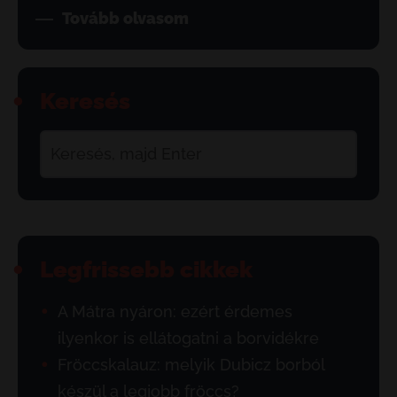
Tovább olvasom
Keresés
Legfrissebb cikkek
A Mátra nyáron: ezért érdemes
ilyenkor is ellátogatni a borvidékre
Fröccskalauz: melyik Dubicz borból
készül a legjobb fröccs?