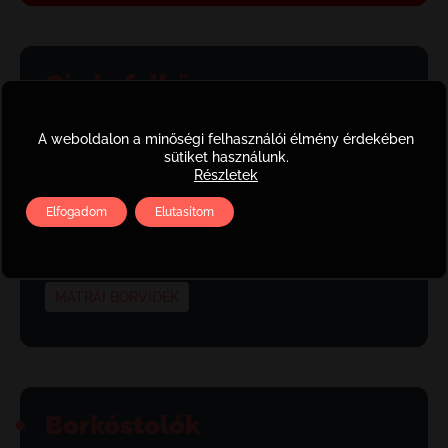
Címkefelhő
BOR
DUBICZ
DUBICZ BLOG
A weboldalon a minőségi felhasználói élmény érdekében
sütiket használunk.
DUBICZ BOR
DUBICZ BOROK
Részletek
Elfogadom
Elutasítom
DUBICZ BORÁSZAT
DUBICZ CÍMKE
DUBICZ PINCE
DUBICZ PINCÉSZET
MÁTRAI BORVIDÉK
Borkóstolók