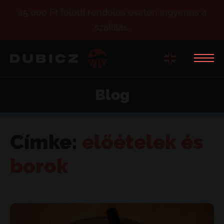
25 000 Ft feletti rendelés esetén ingyenes a
szállítás.
Blog
Címke:
előételek és
borok