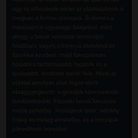
úgy az étkezések során az előételeknek is
megvan a fontos szerepük. Érdemes a
menüsort is ugyanúgy felépíteni, mint
ahogy a borok kóstolási sorrendjét
felállítani, vagyis a könnyű ételekkel és
italokkal kezdeni, majd fokozatosan
haladni a tartalmasabb fogások és a
testesebb, érettebb borok felé. Mivel az
előétel amolyan első fogás előtti
étvágygerjesztő, leginkább könnyedebb,
lendületesebb, frissebb borok kerülnek
mellé pohárba. „Kóstoljunk bele” néhány
hideg és meleg előételbe, és a hozzájuk
párosítható borokba!