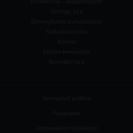
Borkóstolás – alaptanfolyam
Sárhegy túra
Élményfestés borkóstolóval
Szabadulószoba
Borkvíz
Extrém borkóstoló
Borvidéki túra
Környezeti politika
Pályázatok
Adatvédelmi nyilatkozat