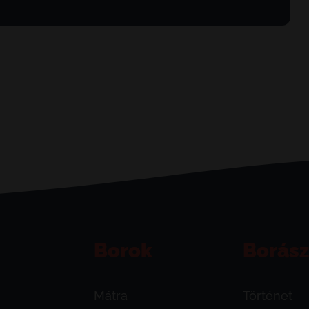
Borok
Borász
Mátra
Történet