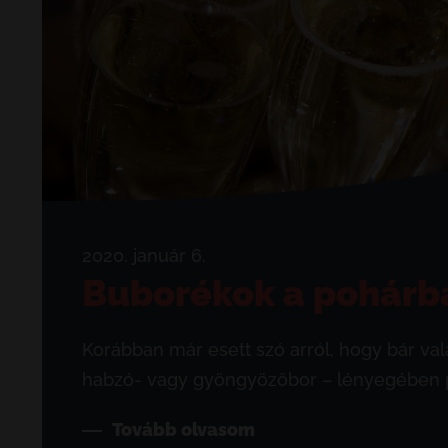
2020. január 6.
Buborékok a pohárba
Korábban már esett szó arról, hogy bár v
habzó- vagy gyöngyözőbor – lényegében p
Tovább olvasom