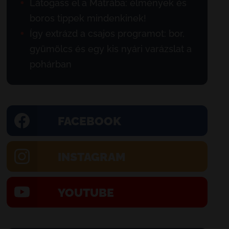
Látogass el a Mátrába: élmények és
boros tippek mindenkinek!
Így extrázd a csajos programot: bor,
gyümölcs és egy kis nyári varázslat a
pohárban
FACEBOOK
INSTAGRAM
YOUTUBE