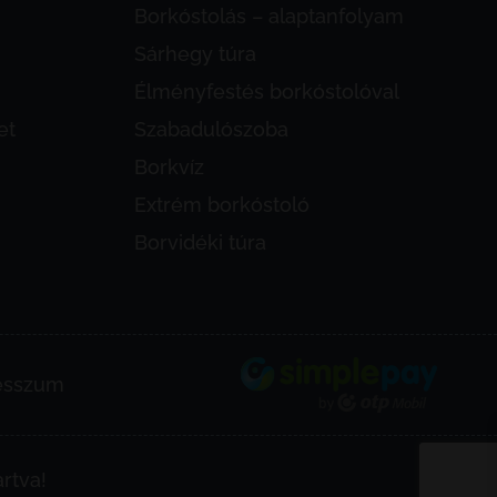
Borkóstolás – alaptanfolyam
Sárhegy túra
Élményfestés borkóstolóval
et
Szabadulószoba
Borkvíz
Extrém borkóstoló
Borvidéki túra
esszum
rtva!