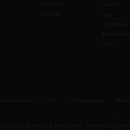
Prémium
Csapat
Sárhegy
Díjak
Területek
Borszaküzl
Blog
mi nyilatkozat
ÁSZF
ISO tanúsítvány
Impr
26 Dubicz Borászat & Szőlőbirtok
•
Minden jog fennta