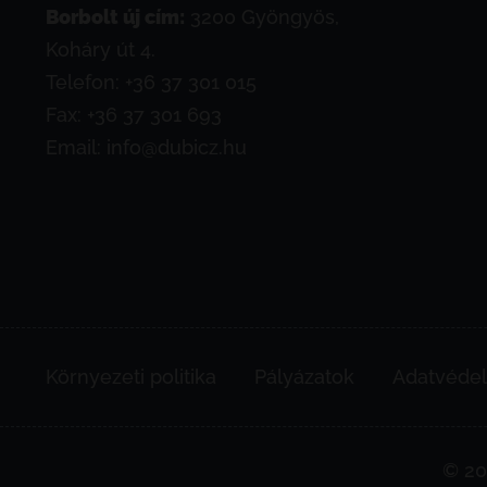
Borbolt új cím:
3200 Gyöngyös,
Koháry út 4.
Telefon:
+36 37 301 015
Fax: +36 37 301 693
Email:
info@dubicz.hu
Környezeti politika
Pályázatok
Adatvédel
© 20