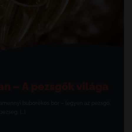
n – A pezsgők világa
alamennyi buborékos bor – legyen az pezsgő,
ezseg, […]