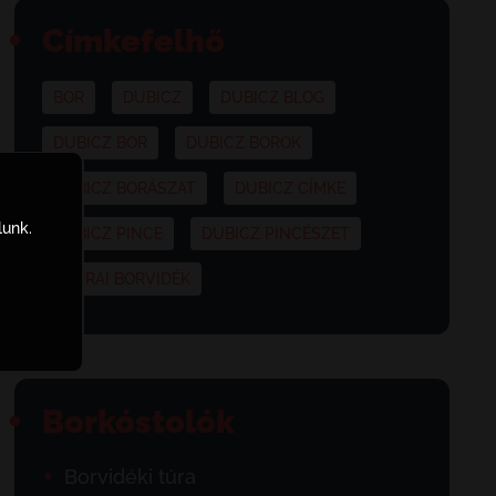
Címkefelhő
BOR
DUBICZ
DUBICZ BLOG
DUBICZ BOR
DUBICZ BOROK
DUBICZ BORÁSZAT
DUBICZ CÍMKE
lunk.
DUBICZ PINCE
DUBICZ PINCÉSZET
MÁTRAI BORVIDÉK
Borkóstolók
Borvidéki túra