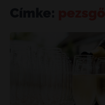
Címke:
pezsg