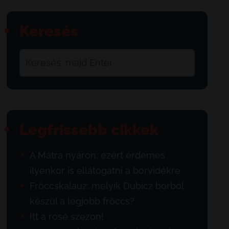
Keresés
Legfrissebb cikkek
A Mátra nyáron: ezért érdemes
ilyenkor is ellátogatni a borvidékre
Fröccskalauz: melyik Dubicz borból
készül a legjobb fröccs?
Itt a rosé szezon!