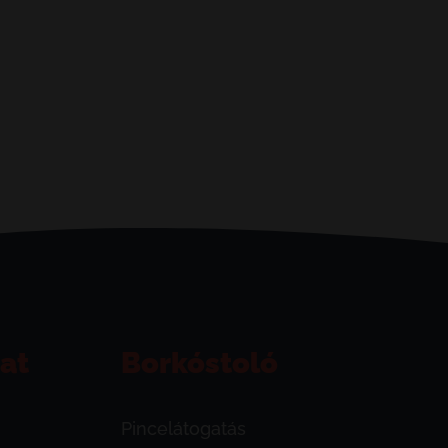
at
Borkóstoló
Pincelátogatás