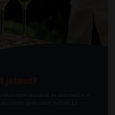
t jelent?
os italok típusaival, és azon belül is a
apcsolódó, gyakrabban hallható […]