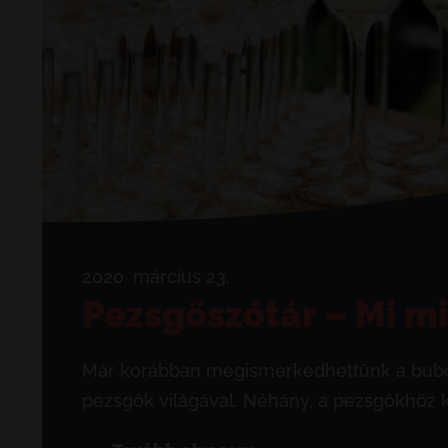
2020. március 23.
Pezsgőszótár – Mi mi
Már korábban megismerkedhettünk a buborék
pezsgők világával. Néhány, a pezsgőkhöz k