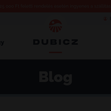
25 000 Ft feletti rendelés esetén ingyenes a szállítás
gy
Blog