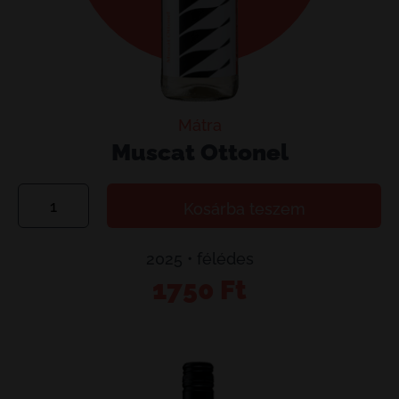
Mátra
Muscat Ottonel
Muscat
Kosárba teszem
Ottonel
mennyiség
2025 • félédes
1750
Ft