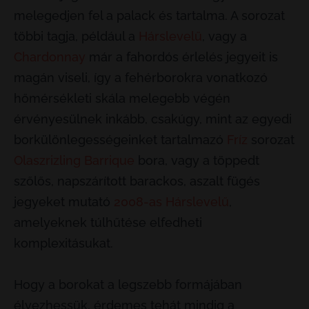
melegedjen fel a palack és tartalma. A sorozat
többi tagja, például a
Hárslevelű
, vagy a
Chardonnay
már a fahordós érlelés jegyeit is
magán viseli, így a fehérborokra vonatkozó
hőmérsékleti skála melegebb végén
érvényesülnek inkább, csakúgy, mint az egyedi
borkülönlegességeinket tartalmazó
Fríz
sorozat
Olaszrizling Barrique
bora, vagy a töppedt
szőlős, napszárított barackos, aszalt fügés
jegyeket mutató
2008-as Hárslevelű
,
amelyeknek túlhűtése elfedheti
komplexitásukat.
Hogy a borokat a legszebb formájában
élvezhessük, érdemes tehát mindig a