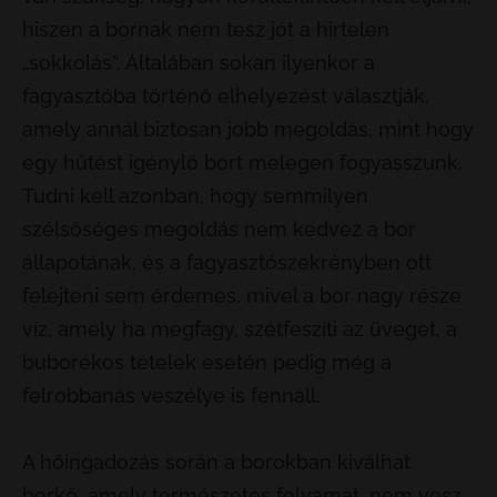
hiszen a bornak nem tesz jót a hirtelen
„sokkolás”. Általában sokan ilyenkor a
fagyasztóba történő elhelyezést választják,
amely annál biztosan jobb megoldás, mint hogy
egy hűtést igénylő bort melegen fogyasszunk.
Tudni kell azonban, hogy semmilyen
szélsőséges megoldás nem kedvez a bor
állapotának, és a fagyasztószekrényben ott
felejteni sem érdemes, mivel a bor nagy része
víz, amely ha megfagy, szétfeszíti az üveget, a
buborékos tételek esetén pedig még a
felrobbanás veszélye is fennáll.
A hőingadozás során a borokban kiválhat
borkő, amely természetes folyamat, nem vesz