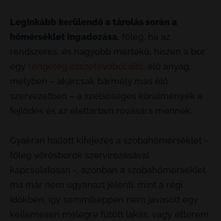
Leginkább kerülendő a tárolás során a
hőmérséklet ingadozása
, főleg, ha az
rendszeres, és nagyobb mértékű, hiszen a bor
egy
rengeteg összetevőből álló
, élő anyag,
melyben – akárcsak bármely más élő
szervezetben – a szélsőséges körülmények a
fejlődés és az élettartam rovására mennek.
Gyakran hallott kifejezés a szobahőmérséklet –
főleg vörösborok szervírozásával
kapcsolatosan -, azonban a szobahőmérséklet
ma már nem ugyanazt jelenti, mint a régi
időkben, így semmiképpen nem javasolt egy
kellemesen melegre fűtött lakás, vagy étterem