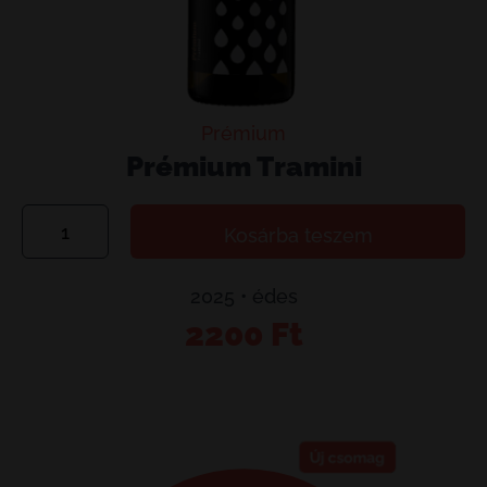
Prémium
Prémium Tramini
Prémium
Kosárba teszem
Tramini
mennyiség
2025 • édes
2200
Ft