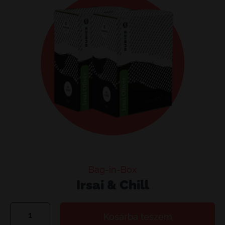
Bag-in-Box
Irsai & Chill
Irsai
Kosárba teszem
&