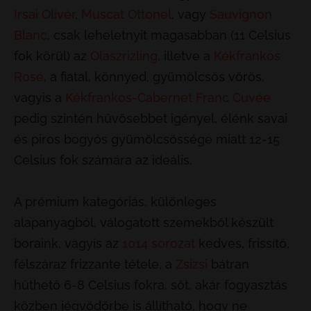
Irsai Olivér
,
Muscat Ottonel
, vagy
Sauvignon
Blanc
, csak leheletnyit magasabban (11 Celsius
fok körül) az
Olaszrizling
, illetve a
Kékfrankos
Rosé
, a fiatal, könnyed, gyümölcsös vörös,
vagyis a
Kékfrankos-Cabernet Franc Cuvée
pedig szintén hűvösebbet igényel, élénk savai
és piros bogyós gyümölcsössége miatt 12-15
Celsius fok számára az ideális.
A prémium kategóriás, különleges
alapanyagból, válogatott szemekből készült
boraink, vagyis az
1014 sorozat
kedves, frissítő,
félszáraz frizzante tétele, a
Zsizsi
bátran
hűthető 6-8 Celsius fokra, sőt, akár fogyasztás
közben jégvödörbe is állítható, hogy ne