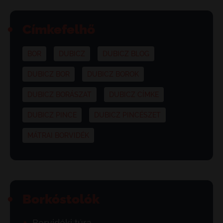
Címkefelhő
BOR
DUBICZ
DUBICZ BLOG
DUBICZ BOR
DUBICZ BOROK
DUBICZ BORÁSZAT
DUBICZ CÍMKE
DUBICZ PINCE
DUBICZ PINCÉSZET
MÁTRAI BORVIDÉK
Borkóstolók
Borvidéki túra