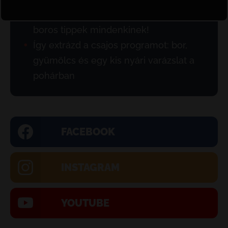
Látogass el a Mátrába: élmények és
boros tippek mindenkinek!
Így extrázd a csajos programot: bor,
gyümölcs és egy kis nyári varázslat a
pohárban
FACEBOOK
INSTAGRAM
YOUTUBE