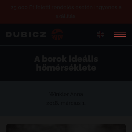
25 000 Ft feletti rendelés esetén ingyenes a
szállítás.
A borok ideális
hőmérséklete
Winkler Anna
2018. március 1.