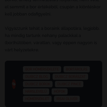
el semmit a bor értékéből, csupán a kiöntéskor
kell jobban odafigyelni.
Vigyázzunk tehát a boraink állapotára, legjobb,
ha mindig tartunk néhány palackkal a
(bor)hűtőben, váratlan, vagy éppen nagyon is
várt helyzetekre.
BOR HŐMÉRSÉKLETE
BORTÁROLÁS
DUBICZ BLOG
DUBICZ BORÁSZAT
DUBICZ BOROK
DUBICZ PINCE
HÁRSLEVELŰ
HŐFOK
HŐMÉRSÉKLET
IRSAI OLIVÉR