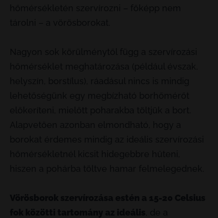
hőmérsékletén szervírozni – főképp nem
tárolni – a vörösborokat.
Nagyon sok körülménytől függ a szervírozási
hőmérséklet meghatározása (például évszak,
helyszín, borstílus), ráadásul nincs is mindig
lehetőségünk egy megbízható borhőmérőt
előkeríteni, mielőtt poharakba töltjük a bort.
Alapvetően azonban elmondható, hogy a
borokat érdemes mindig az ideális szervírozási
hőmérsékletnél kicsit hidegebbre hűteni,
hiszen a pohárba töltve hamar felmelegednek.
Vörösborok szervírozása estén a 15-20 Celsius
fok közötti tartomány az ideális
, de a