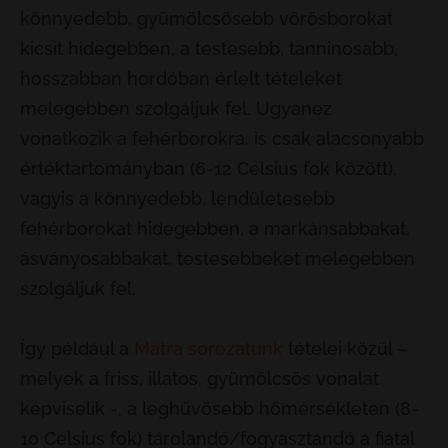
könnyedebb, gyümölcsösebb vörösborokat
kicsit hidegebben, a testesebb, tanninosabb,
hosszabban hordóban érlelt tételeket
melegebben szolgáljuk fel. Ugyanez
vonatkozik a fehérborokra, is csak alacsonyabb
értéktartományban (6-12 Celsius fok között),
vagyis a könnyedebb, lendületesebb
fehérborokat hidegebben, a markánsabbakat,
ásványosabbakat, testesebbeket melegebben
szolgáljuk fel.
Így például a
Mátra sorozatunk
tételei közül –
melyek a friss, illatos, gyümölcsös vonalat
képviselik -, a leghűvösebb hőmérsékleten (8-
10 Celsius fok) tárolandó/fogyasztandó a fiatal