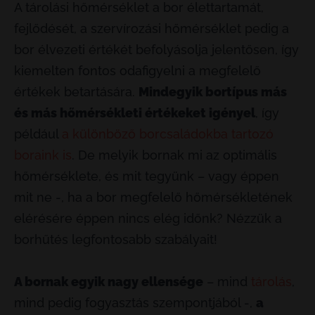
A tárolási hőmérséklet a bor élettartamát,
fejlődését, a szervírozási hőmérséklet pedig a
bor élvezeti értékét befolyásolja jelentősen, így
kiemelten fontos odafigyelni a megfelelő
értékek betartására.
Mindegyik bortípus más
és más hőmérsékleti értékeket igényel
, így
például
a különböző borcsaládokba tartozó
boraink is
. De melyik bornak mi az optimális
hőmérséklete, és mit tegyünk – vagy éppen
mit ne -, ha a bor megfelelő hőmérsékletének
elérésére éppen nincs elég időnk? Nézzük a
borhűtés legfontosabb szabályait!
A bornak egyik nagy ellensége
– mind
tárolás
,
mind pedig fogyasztás szempontjából -,
a