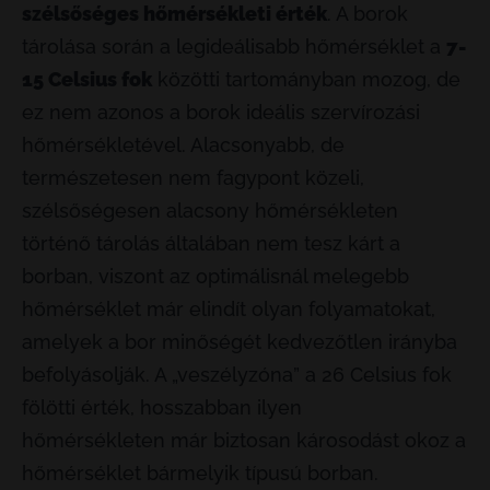
szélsőséges hőmérsékleti érték
. A borok
tárolása során a legideálisabb hőmérséklet a
7-
15
Celsius fok
közötti tartományban mozog, de
ez nem azonos a borok ideális szervírozási
hőmérsékletével. Alacsonyabb, de
természetesen nem fagypont közeli,
szélsőségesen alacsony hőmérsékleten
történő tárolás általában nem tesz kárt a
borban, viszont az optimálisnál melegebb
hőmérséklet már elindít olyan folyamatokat,
amelyek a bor minőségét kedvezőtlen irányba
befolyásolják. A „veszélyzóna” a 26 Celsius fok
fölötti érték, hosszabban ilyen
hőmérsékleten már biztosan károsodást okoz a
hőmérséklet bármelyik típusú borban.