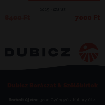
Chill
2025 • száraz
mennyiség
Original
Current
8400
Ft
7000
Ft
price
price
was:
is:
8400 Ft.
7000 Ft.
Dubicz Borászat & Szőlőbirtok
Borbolt új cím:
3200 Gyöngyös, Koháry út 4.