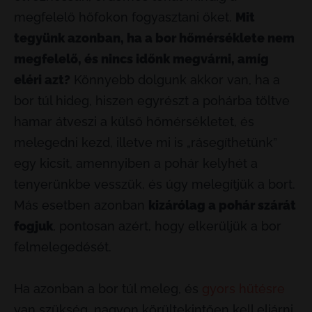
megfelelő hőfokon fogyasztani őket.
Mit
tegyünk azonban, ha a bor hőmérséklete nem
megfelelő, és nincs időnk megvárni, amíg
eléri azt?
Könnyebb dolgunk akkor van, ha a
bor túl hideg, hiszen egyrészt a pohárba töltve
hamar átveszi a külső hőmérsékletet, és
melegedni kezd, illetve mi is „rásegíthetünk”
egy kicsit, amennyiben a pohár kelyhét a
tenyerünkbe vesszük, és úgy melegítjük a bort.
Más esetben azonban
kizárólag a pohár szárát
fogjuk
, pontosan azért, hogy elkerüljük a bor
felmelegedését.
Ha azonban a bor túl meleg, és
gyors hűtésre
van szükség, nagyon körültekintően kell eljárni,