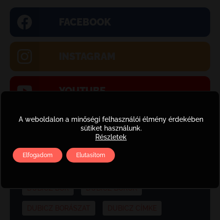
FACEBOOK
INSTAGRAM
YOUTUBE
A weboldalon a minőségi felhasználói élmény érdekében
sütiket használunk.
Részletek
Címkefelhő
Elfogadom
Elutasítom
BOR
DUBICZ
DUBICZ BLOG
DUBICZ BOR
DUBICZ BOROK
DUBICZ BORÁSZAT
DUBICZ CÍMKE