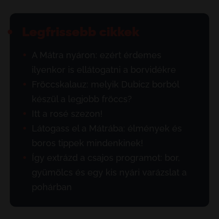
Legfrissebb cikkek
A Mátra nyáron: ezért érdemes
ilyenkor is ellátogatni a borvidékre
Fröccskalauz: melyik Dubicz borból
készül a legjobb fröccs?
Itt a rosé szezon!
Látogass el a Mátrába: élmények és
boros tippek mindenkinek!
Így extrázd a csajos programot: bor,
gyümölcs és egy kis nyári varázslat a
pohárban