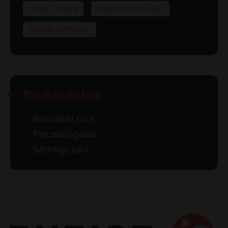
DUBICZ PINCE
DUBICZ PINCÉSZET
MÁTRAI BORVIDÉK
Borkóstolók
Borvidéki túra
Pincelátogatás
Sárhegy túra