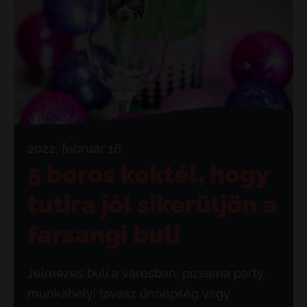
2022. február 16.
5 boros koktél, hogy
tutira jól sikerüljön a
farsangi buli
Jelmezes buli a városban, pizsama party,
munkahelyi tavasz ünnepség vagy