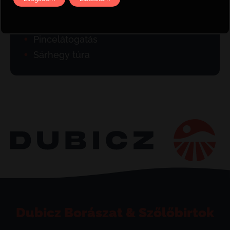
Borvidéki túra
Pincelátogatás
Sárhegy túra
Dubicz Borászat & Szőlőbirtok