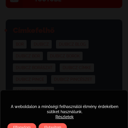
Címkefelhő
BOR
DUBICZ
DUBICZ BLOG
DUBICZ BOR
DUBICZ BOROK
DUBICZ BORÁSZAT
DUBICZ CÍMKE
DUBICZ PINCE
DUBICZ PINCÉSZET
MÁTRAI BORVIDÉK
A weboldalon a minőségi felhasználói élmény érdekében
sütiket használunk.
Részletek
Borkóstolók
Elfogadom
Elutasítom