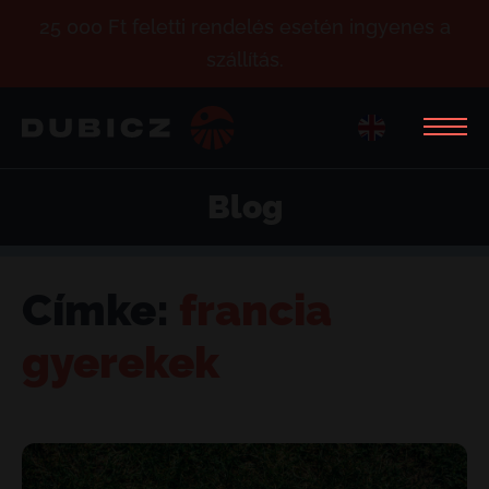
25 000 Ft feletti rendelés esetén ingyenes a
szállítás.
Blog
Címke:
francia
gyerekek