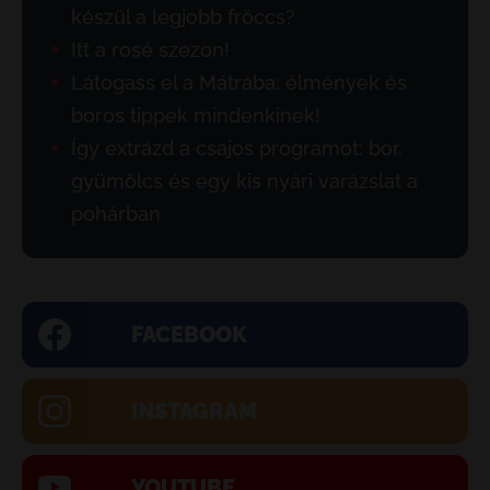
készül a legjobb fröccs?
Itt a rosé szezon!
Látogass el a Mátrába: élmények és
boros tippek mindenkinek!
Így extrázd a csajos programot: bor,
gyümölcs és egy kis nyári varázslat a
pohárban
FACEBOOK
INSTAGRAM
YOUTUBE